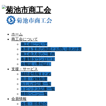
ホーム
商工会について
商工会について
本所＆支所の地図とお問い合わせ先
商工会入会のご案内
各書類ダウンロード
会報誌（季刊誌）
支援・サービス
補助金情報まとめ
共済・保険制度
おしらせ記事一覧
トピックス記事一覧
特別ページ一覧
会員情報
会長・部長紹介