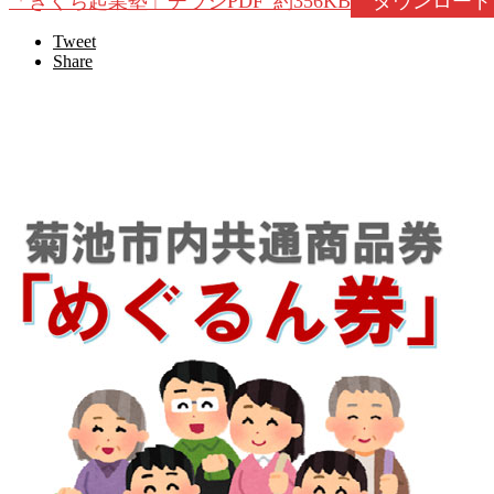
「きくち起業塾」チラシPDF_約356KB
ダウンロード
Tweet
Share