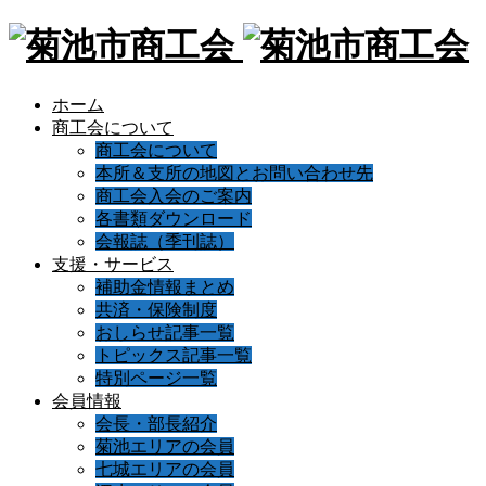
ホーム
商工会について
商工会について
本所＆支所の地図とお問い合わせ先
商工会入会のご案内
各書類ダウンロード
会報誌（季刊誌）
支援・サービス
補助金情報まとめ
共済・保険制度
おしらせ記事一覧
トピックス記事一覧
特別ページ一覧
会員情報
会長・部長紹介
菊池エリアの会員
七城エリアの会員