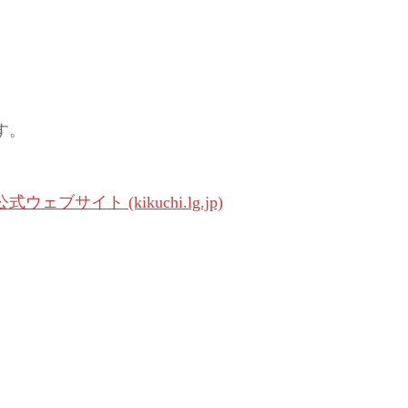
す。
イト (kikuchi.lg.jp)