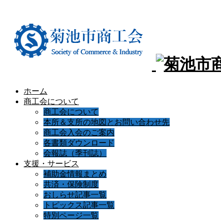
ホーム
商工会について
商工会について
本所＆支所の地図とお問い合わせ先
商工会入会のご案内
各書類ダウンロード
会報誌（季刊誌）
支援・サービス
補助金情報まとめ
共済・保険制度
おしらせ記事一覧
トピックス記事一覧
特別ページ一覧