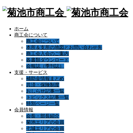
ホーム
商工会について
商工会について
本所＆支所の地図とお問い合わせ先
商工会入会のご案内
各書類ダウンロード
会報誌（季刊誌）
支援・サービス
補助金情報まとめ
共済・保険制度
おしらせ記事一覧
トピックス記事一覧
特別ページ一覧
会員情報
会長・部長紹介
菊池エリアの会員
七城エリアの会員