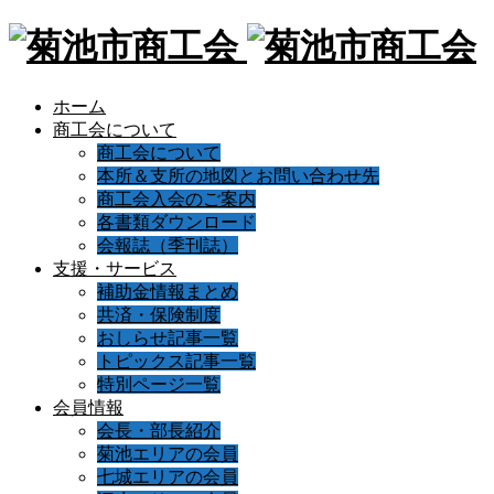
ホーム
商工会について
商工会について
本所＆支所の地図とお問い合わせ先
商工会入会のご案内
各書類ダウンロード
会報誌（季刊誌）
支援・サービス
補助金情報まとめ
共済・保険制度
おしらせ記事一覧
トピックス記事一覧
特別ページ一覧
会員情報
会長・部長紹介
菊池エリアの会員
七城エリアの会員