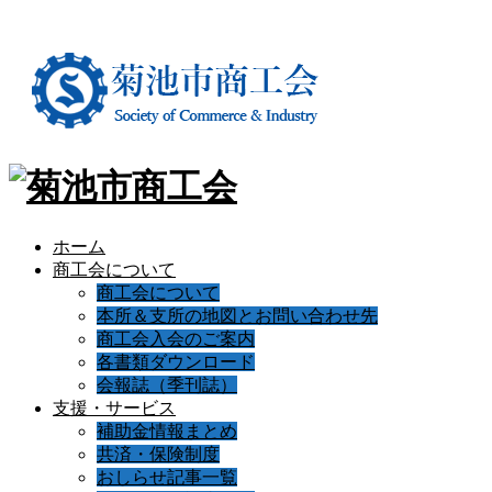
ホーム
商工会について
商工会について
本所＆支所の地図とお問い合わせ先
商工会入会のご案内
各書類ダウンロード
会報誌（季刊誌）
支援・サービス
補助金情報まとめ
共済・保険制度
おしらせ記事一覧