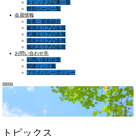
トピックス記事一覧
特別ページ一覧
会員情報
会長・部長紹介
菊池エリアの会員
七城エリアの会員
泗水エリアの会員
旭志エリアの会員
お問い合わせ先
お問い合わせ先
関連リンク集
プライバシーポリシー
menu
トピックス